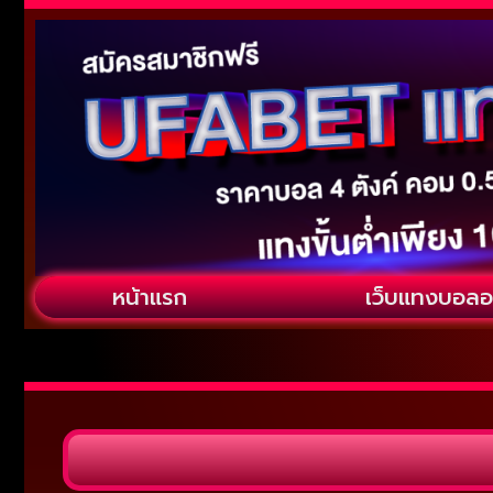
หน้าแรก
เว็บแทงบอลอ