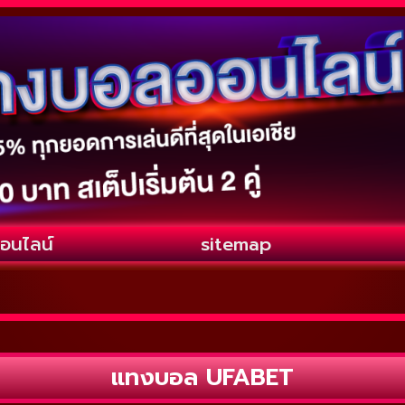
อนไลน์
sitemap
แทงบอล UFABET