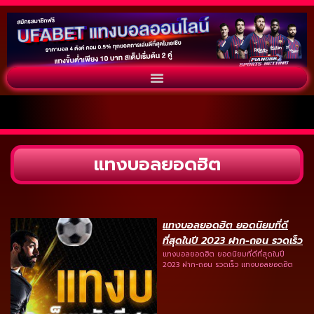
แทงบอลยอดฮิต
แทงบอลยอดฮิต ยอดนิยมที่ดี
ที่สุดในปี 2023 ฝาก-ถอน รวดเร็ว
แทงบอลยอดฮิต ยอดนิยมที่ดีที่สุดในปี
2023 ฝาก-ถอน รวดเร็ว แทงบอลยอดฮิต