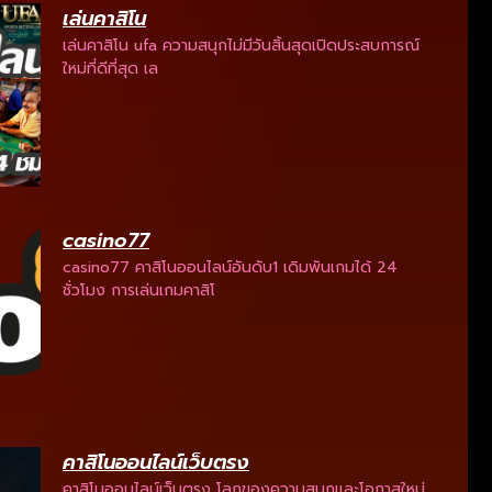
เล่นคาสิโน
เล่นคาสิโน ufa ความสนุกไม่มีวันสิ้นสุดเปิดประสบการณ์
ใหม่ที่ดีที่สุด เล
casino77
casino77 คาสิโนออนไลน์อันดับ1 เดิมพันเกมได้ 24
ชั่วโมง การเล่นเกมคาสิโ
คาสิโนออนไลน์เว็บตรง
คาสิโนออนไลน์เว็บตรง โลกของความสนุกและโอกาสใหม่