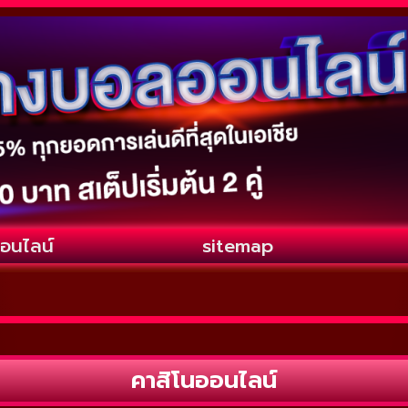
อนไลน์
sitemap
คาสิโนออนไลน์