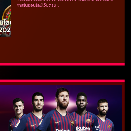
คาสิโนออนไลน์เว็บตรง เ