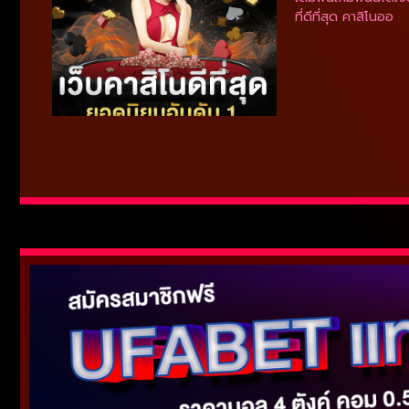
ที่ดีที่สุด คาสิโนออ